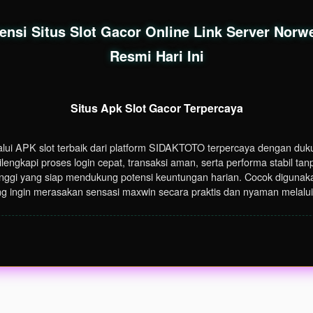
nsi Situs Slot Gacor Online Link Server Norw
Resmi Hari Ini
Situs Apk Slot Gacor Terpercaya
lui APK slot terbaik dari platform SIDAKTOTO terpercaya dengan du
ilengkapi proses login cepat, transaksi aman, serta performa stabil t
nggi yang siap mendukung potensi keuntungan harian. Cocok digun
 ingin merasakan sensasi maxwin secara praktis dan nyaman melalui