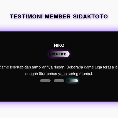
TESTIMONI MEMBER SIDAKTOTO
NIKO
VERIFIED
 game lengkap dan tampilannya ringan. Beberapa game juga terasa le
dengan fitur bonus yang sering muncul.