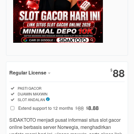
Show More
88
$
Regular License
Regular
Included:
PASTI GACOR
License
Included:
DIJAMIN MAXWIN
SELECTED
Included:
SLOT ANDALAN
88
$
88
8.88
Extend support to 12 months
$
$
Use, by
you or
SIDAKTOTO menjadi pusat informasi situs slot gacor
one
online berbasis server Norwegia, menghadirkan
client, in