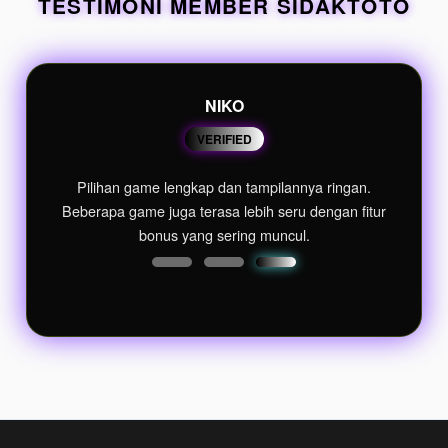
TESTIMONI MEMBER SIDAKTOTO
NIKO
VERIFIED
nya
Pilihan game lengkap dan tampilannya ringan.
Beberapa game juga terasa lebih seru dengan fitur
bonus yang sering muncul.