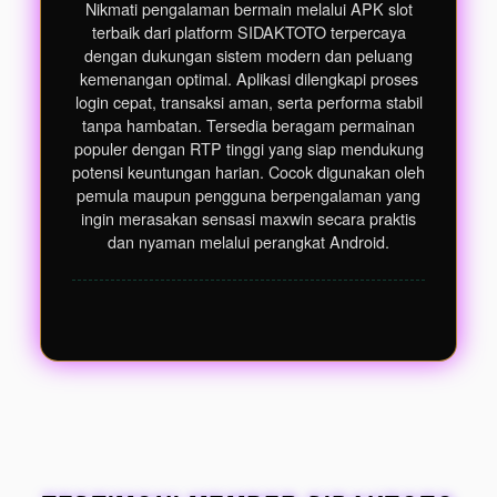
Nikmati pengalaman bermain melalui APK slot
terbaik dari platform SIDAKTOTO terpercaya
dengan dukungan sistem modern dan peluang
kemenangan optimal. Aplikasi dilengkapi proses
login cepat, transaksi aman, serta performa stabil
tanpa hambatan. Tersedia beragam permainan
populer dengan RTP tinggi yang siap mendukung
potensi keuntungan harian. Cocok digunakan oleh
pemula maupun pengguna berpengalaman yang
ingin merasakan sensasi maxwin secara praktis
dan nyaman melalui perangkat Android.