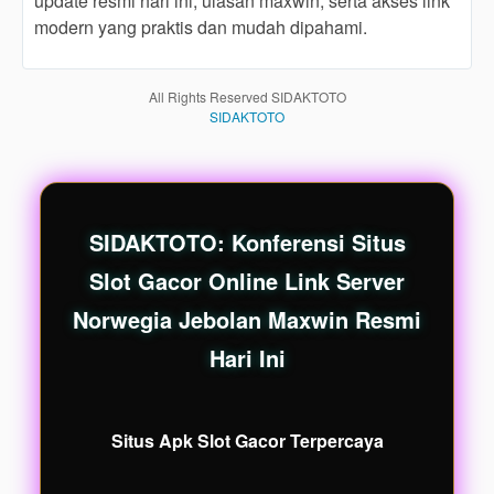
update resmi hari ini, ulasan maxwin, serta akses link
a single
modern yang praktis dan mudah dipahami.
end
product
which
All Rights Reserved SIDAKTOTO
end
SIDAKTOTO
users
are not
charged
for. The
total
SIDAKTOTO: Konferensi Situs
price
includes
Slot Gacor Online Link Server
the item
Norwegia Jebolan Maxwin Resmi
price
and a
Hari Ini
buyer
fee.
View
Situs Apk Slot Gacor Terpercaya
license
details