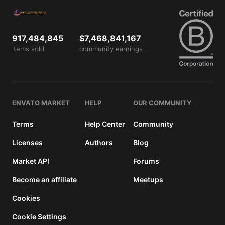
917,484,845
$7,468,841,167
items sold
community earnings
ENVATO MARKET
HELP
OUR COMMUNITY
Terms
Help Center
Community
Licenses
Authors
Blog
Market API
Forums
Become an affiliate
Meetups
Cookies
Cookie Settings