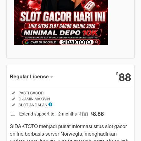
Show More
88
$
Regular License
Regular
Included:
PASTI GACOR
License
Included:
DIJAMIN MAXWIN
SELECTED
Included:
SLOT ANDALAN
88
$
88
8.88
Extend support to 12 months
$
$
Use, by
you or
SIDAKTOTO menjadi pusat informasi situs slot gacor
one
online berbasis server Norwegia, menghadirkan
client, in