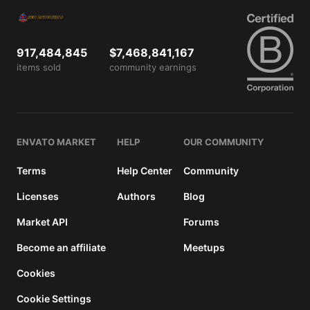
917,484,845
$7,468,841,167
items sold
community earnings
ENVATO MARKET
HELP
OUR COMMUNITY
Terms
Help Center
Community
Licenses
Authors
Blog
Market API
Forums
Become an affiliate
Meetups
Cookies
Cookie Settings