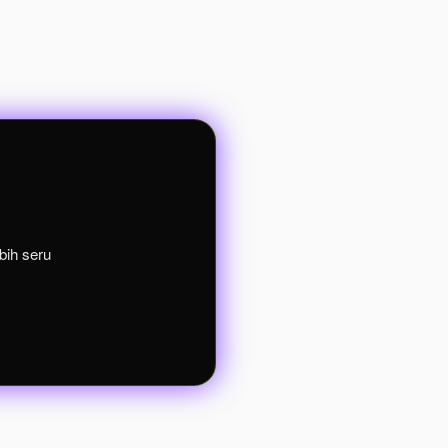
bih seru