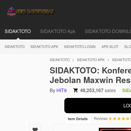
SIDAKTOTO
SIDAKTOTO Apk
SIDAKTOTO DOWNL
SIDAKTOTO
SIDAKTOTO APK
SIDAKTOTO LOGIN
APK SLOT
SL
SIDAKTOTO
SIDAKTOTO APK
SIDAKTOTO
SIDAKTOTO: Konferen
Jebolan Maxwin Resm
By
HIT9
48,253,167
sales
SI
LO
Reviews
Item Details