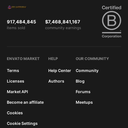
917,484,845
$7,468,841,167
items sold
community earnings
ENVATO MARKET
HELP
OUR COMMUNITY
Terms
Help Center
Community
Licenses
Authors
Blog
Market API
Forums
Become an affiliate
Meetups
Cookies
Cookie Settings