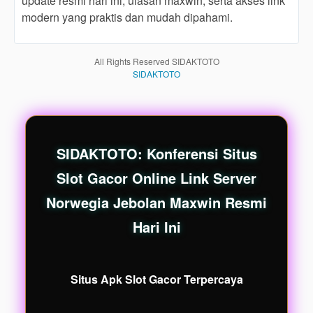
update resmi hari ini, ulasan maxwin, serta akses link
a single
modern yang praktis dan mudah dipahami.
end
product
which
All Rights Reserved SIDAKTOTO
end
SIDAKTOTO
users
are not
charged
for. The
total
SIDAKTOTO: Konferensi Situs
price
includes
Slot Gacor Online Link Server
the item
Norwegia Jebolan Maxwin Resmi
price
and a
Hari Ini
buyer
fee.
View
Situs Apk Slot Gacor Terpercaya
license
details