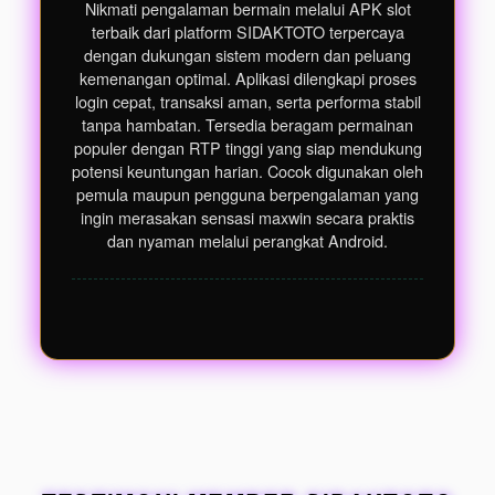
Nikmati pengalaman bermain melalui APK slot
terbaik dari platform SIDAKTOTO terpercaya
dengan dukungan sistem modern dan peluang
kemenangan optimal. Aplikasi dilengkapi proses
login cepat, transaksi aman, serta performa stabil
tanpa hambatan. Tersedia beragam permainan
populer dengan RTP tinggi yang siap mendukung
potensi keuntungan harian. Cocok digunakan oleh
pemula maupun pengguna berpengalaman yang
ingin merasakan sensasi maxwin secara praktis
dan nyaman melalui perangkat Android.