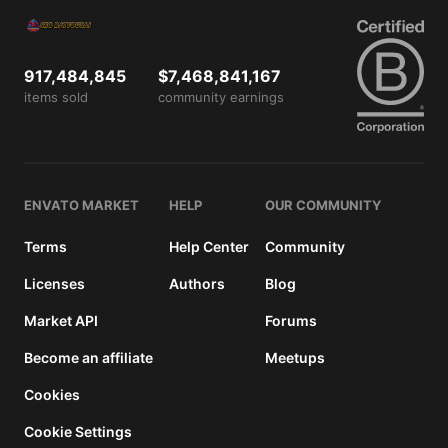
917,484,845
$7,468,841,167
items sold
community earnings
ENVATO MARKET
HELP
OUR COMMUNITY
Terms
Help Center
Community
Licenses
Authors
Blog
Market API
Forums
Become an affiliate
Meetups
Cookies
Cookie Settings