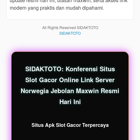
update resmi hari ini, ulasan maxwin, serta akses link
a single
modern yang praktis dan mudah dipahami.
end
product
which
All Rights Reserved SIDAKTOTO
end
SIDAKTOTO
users
are not
charged
for. The
total
SIDAKTOTO: Konferensi Situs
price
includes
Slot Gacor Online Link Server
the item
Norwegia Jebolan Maxwin Resmi
price
and a
Hari Ini
buyer
fee.
View
Situs Apk Slot Gacor Terpercaya
license
details