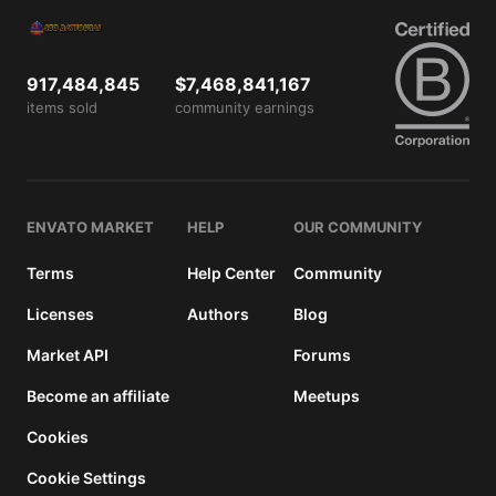
917,484,845
$7,468,841,167
items sold
community earnings
ENVATO MARKET
HELP
OUR COMMUNITY
Terms
Help Center
Community
Licenses
Authors
Blog
Market API
Forums
Become an affiliate
Meetups
Cookies
Cookie Settings