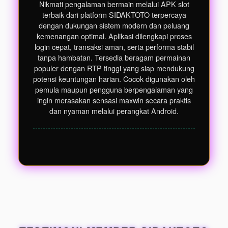
Nikmati pengalaman bermain melalui APK slot
terbaik dari platform SIDAKTOTO terpercaya
dengan dukungan sistem modern dan peluang
kemenangan optimal. Aplikasi dilengkapi proses
login cepat, transaksi aman, serta performa stabil
tanpa hambatan. Tersedia beragam permainan
populer dengan RTP tinggi yang siap mendukung
potensi keuntungan harian. Cocok digunakan oleh
pemula maupun pengguna berpengalaman yang
ingin merasakan sensasi maxwin secara praktis
dan nyaman melalui perangkat Android.