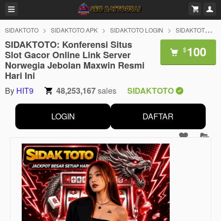
SIDAKTOTO
SIDAKTOTO APK
SIDAKTOTO LOGIN
SIDAKTOTO DAFTAR
SIDAKTOTO: Konferensi Situs
100
$
Slot Gacor Online Link Server
Norwegia Jebolan Maxwin Resmi
Hari Ini
By
HIT9
48,253,167
sales
SIDAKTOTO
LOGIN
DAFTAR