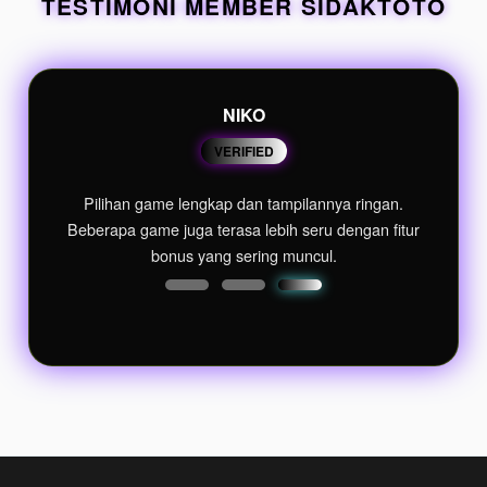
TESTIMONI MEMBER SIDAKTOTO
NIKO
VERIFIED
nya
Pilihan game lengkap dan tampilannya ringan.
Beberapa game juga terasa lebih seru dengan fitur
bonus yang sering muncul.