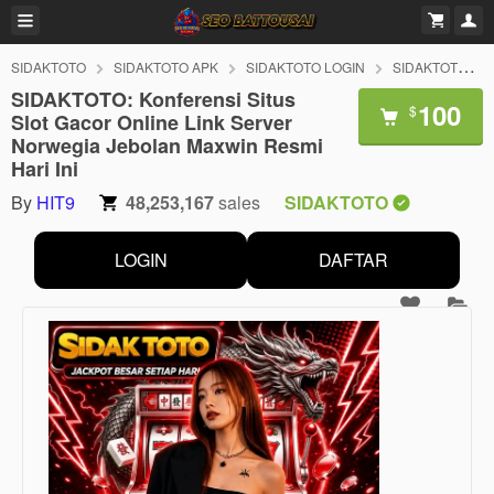
SIDAKTOTO
SIDAKTOTO APK
SIDAKTOTO LOGIN
SIDAKTOTO DAFTAR
SIDAKTOTO: Konferensi Situs
100
$
Slot Gacor Online Link Server
Norwegia Jebolan Maxwin Resmi
Hari Ini
By
HIT9
48,253,167
sales
SIDAKTOTO
LOGIN
DAFTAR