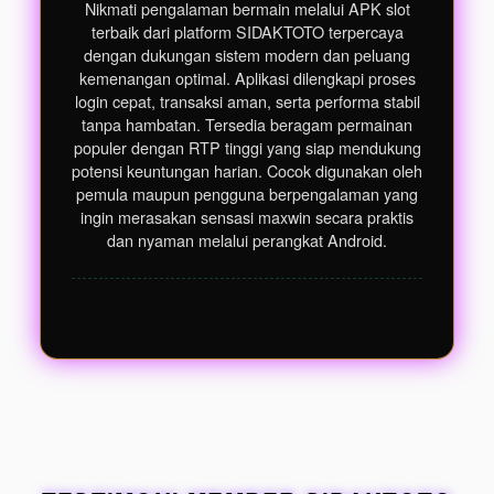
Nikmati pengalaman bermain melalui APK slot
terbaik dari platform SIDAKTOTO terpercaya
dengan dukungan sistem modern dan peluang
kemenangan optimal. Aplikasi dilengkapi proses
login cepat, transaksi aman, serta performa stabil
tanpa hambatan. Tersedia beragam permainan
populer dengan RTP tinggi yang siap mendukung
potensi keuntungan harian. Cocok digunakan oleh
pemula maupun pengguna berpengalaman yang
ingin merasakan sensasi maxwin secara praktis
dan nyaman melalui perangkat Android.