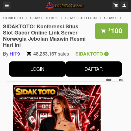
SIDAKTOTO
SIDAKTOTO APK
SIDAKTOTO LOGIN
SIDAKTOTO DAFTAR
SIDAKTOTO: Konferensi Situs
100
$
Slot Gacor Online Link Server
Norwegia Jebolan Maxwin Resmi
Hari Ini
By
HIT9
48,253,167
sales
SIDAKTOTO
LOGIN
DAFTAR