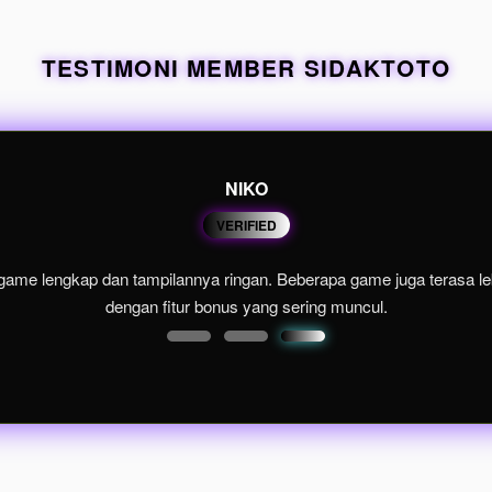
TESTIMONI MEMBER SIDAKTOTO
NIKO
VERIFIED
 game lengkap dan tampilannya ringan. Beberapa game juga terasa le
dengan fitur bonus yang sering muncul.