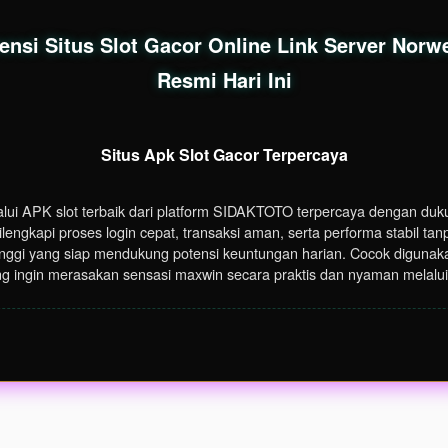
nsi Situs Slot Gacor Online Link Server Norw
Resmi Hari Ini
Situs Apk Slot Gacor Terpercaya
lui APK slot terbaik dari platform SIDAKTOTO terpercaya dengan du
ilengkapi proses login cepat, transaksi aman, serta performa stabil t
nggi yang siap mendukung potensi keuntungan harian. Cocok digun
 ingin merasakan sensasi maxwin secara praktis dan nyaman melalui