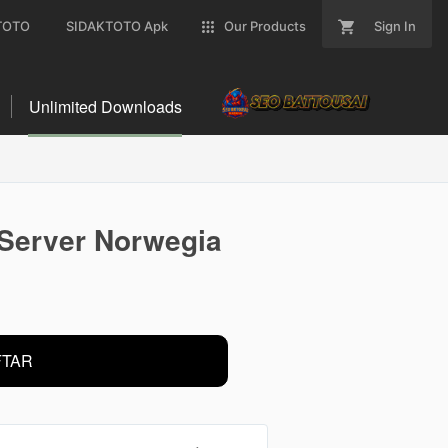
TOTO
SIDAKTOTO Apk
Our Products
Sign In
Unlimited Downloads
 Server Norwegia
FTAR