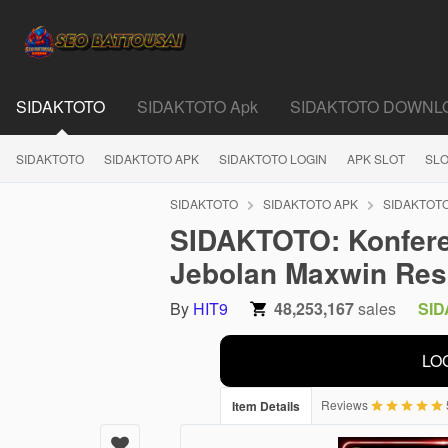
SIDAKTOTO
SIDAKTOTO Apk
SIDAKTOTO DOWNL
SIDAKTOTO
SIDAKTOTO APK
SIDAKTOTO LOGIN
APK SLOT
SL
SIDAKTOTO
SIDAKTOTO APK
SIDAKTOTO
SIDAKTOTO: Konferen
Jebolan Maxwin Resm
By
HIT9
48,253,167
sales
SI
LO
Reviews
Item Details