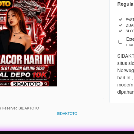
Regula
Regul
Inclu
PAS
Inclu
Use, b
DIJ
Inclu
SLO
produc
The to
Ext
buyer 
mon
SIDAKTO
View
situs sl
license
Norwegi
details
hari ini
modern 
dipaham
ts Reserved SIDAKTOTO
SIDAKTOTO