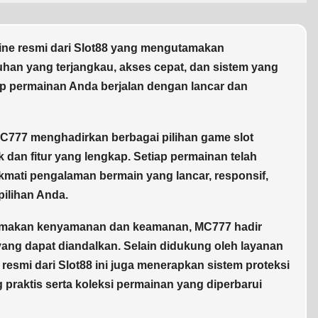
ine resmi dari Slot88 yang mengutamakan
han yang terjangkau, akses cepat, dan sistem yang
tiap permainan Anda berjalan dengan lancar dan
C777 menghadirkan berbagai pilihan game slot
 dan fitur yang lengkap. Setiap permainan telah
kmati pengalaman bermain yang lancar, responsif,
pilihan Anda.
amakan kenyamanan dan keamanan, MC777 hadir
 yang dapat diandalkan. Selain didukung oleh layanan
resmi dari Slot88 ini juga menerapkan sistem proteksi
 praktis serta koleksi permainan yang diperbarui