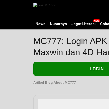
News
Nusaraya
Jagat Literasi
Caha
MC777: Login APK 
Maxwin dan 4D Hari
LOGIN
Artikel Blog About MC777