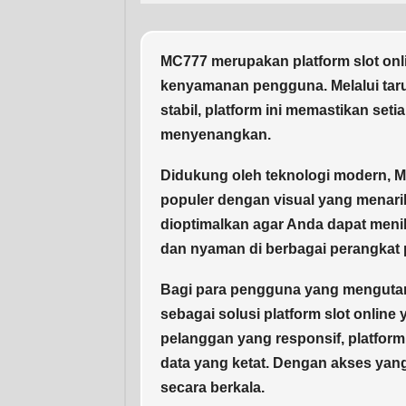
MC777
merupakan platform slot onl
kenyamanan pengguna. Melalui taru
stabil, platform ini memastikan se
menyenangkan.
Didukung oleh teknologi modern, M
populer dengan visual yang menarik
dioptimalkan agar Anda dapat meni
dan nyaman di berbagai perangkat 
Bagi para pengguna yang mengut
sebagai solusi platform slot online
pelanggan yang responsif, platform 
data yang ketat. Dengan akses yang
secara berkala.