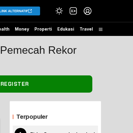
LINK ALTERNATIF
alth
Money
Properti
Edukasi
Travel
o Pemecah Rekor
REGISTER
Terpopuler