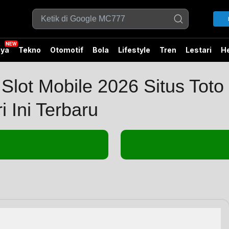
ya
Tekno
Otomotif
Bola
Lifestyle
Tren
Lestari
He
Slot Mobile 2026 Situs Tot
 Ini Terbaru