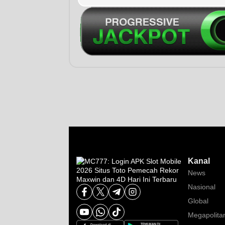
Kanal
News
Nasional
Global
Megapolita