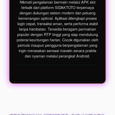
Nikmati pengalaman bermain melalui APK slot
terbaik dari platform SIDAKTOTO terpercaya
dengan dukungan sistem modern dan peluang
kemenangan optimal. Aplikasi dilengkapi proses
login cepat, transaksi aman, serta performa stabil
tanpa hambatan. Tersedia beragam permainan
populer dengan RTP tinggi yang siap mendukung
potensi keuntungan harian. Cocok digunakan oleh
pemula maupun pengguna berpengalaman yang
ingin merasakan sensasi maxwin secara praktis
dan nyaman melalui perangkat Android.