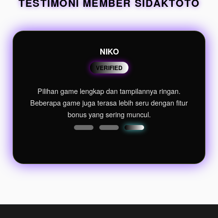
TESTIMONI MEMBER SIDAKTOTO
NIKO
VERIFIED
nya
Pilihan game lengkap dan tampilannya ringan.
Beberapa game juga terasa lebih seru dengan fitur
bonus yang sering muncul.