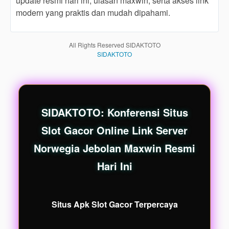
update resmi hari ini, ulasan maxwin, serta akses link
a single
modern yang praktis dan mudah dipahami.
end
product
which
All Rights Reserved SIDAKTOTO
end
SIDAKTOTO
users
are not
charged
for. The
total
SIDAKTOTO: Konferensi Situs
price
includes
Slot Gacor Online Link Server
the item
Norwegia Jebolan Maxwin Resmi
price
and a
Hari Ini
buyer
fee.
View
Situs Apk Slot Gacor Terpercaya
license
details