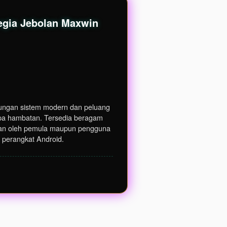
egia Jebolan Maxwin
kungan sistem modern dan peluang
anpa hambatan. Tersedia beragam
akan oleh pemula maupun pengguna
 perangkat Android.