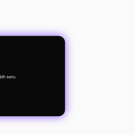
bih seru