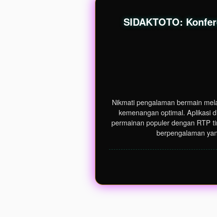
SIDAKTOTO: Konfere
Nikmati pengalaman bermain mela
kemenangan optimal. Aplikasi d
permainan populer dengan RTP ti
berpengalaman yang