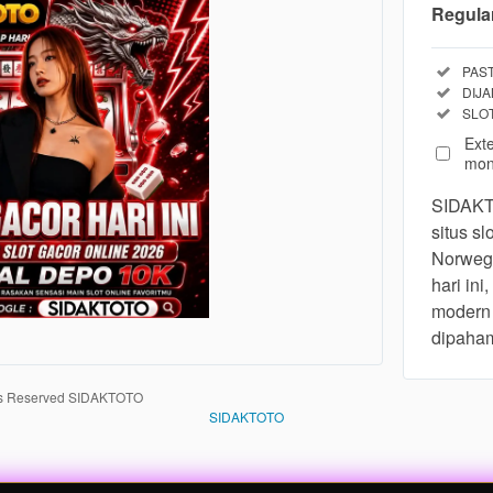
Regula
Regul
Inclu
PAS
Inclu
Use, b
DIJ
Inclu
SLO
produc
The to
Ext
buyer 
mon
SIDAKTO
View
situs sl
license
Norwegi
details
hari ini
modern 
dipaham
ts Reserved SIDAKTOTO
SIDAKTOTO