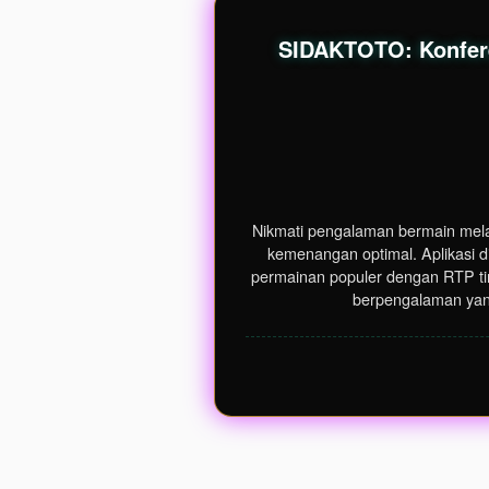
SIDAKTOTO: Konfere
Nikmati pengalaman bermain mela
kemenangan optimal. Aplikasi d
permainan populer dengan RTP ti
berpengalaman yang