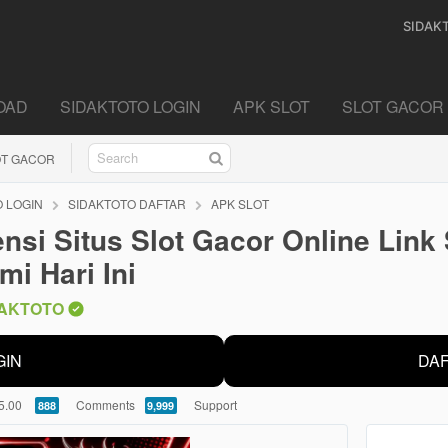
SIDAK
OAD
SIDAKTOTO LOGIN
APK SLOT
SLOT GACOR
Search
OT GACOR
 LOGIN
SIDAKTOTO DAFTAR
APK SLOT
si Situs Slot Gacor Online Link
i Hari Ini
DAKTOTO
GIN
DA
5.00
5.00
Comments
Support
888
9,999
stars