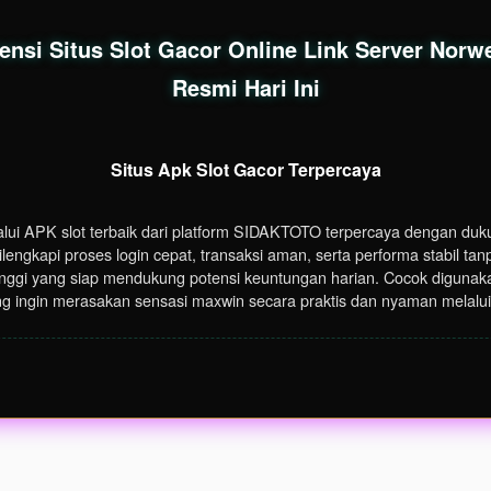
nsi Situs Slot Gacor Online Link Server Norw
Resmi Hari Ini
Situs Apk Slot Gacor Terpercaya
lui APK slot terbaik dari platform SIDAKTOTO terpercaya dengan du
ilengkapi proses login cepat, transaksi aman, serta performa stabil t
nggi yang siap mendukung potensi keuntungan harian. Cocok digun
 ingin merasakan sensasi maxwin secara praktis dan nyaman melalui