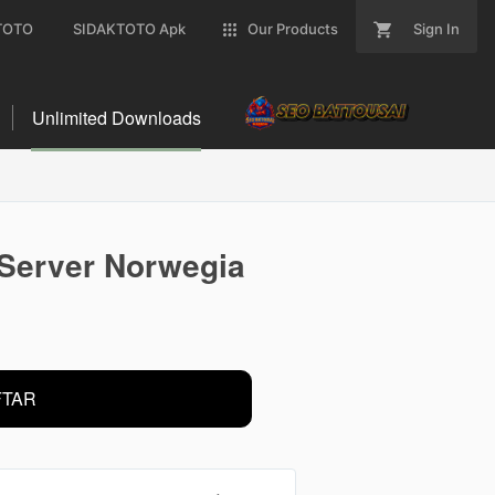
TOTO
SIDAKTOTO Apk
Our Products
Sign In
Unlimited Downloads
 Server Norwegia
FTAR