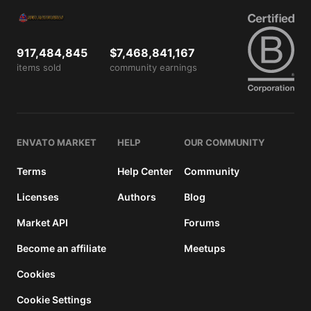
917,484,845
$7,468,841,167
items sold
community earnings
ENVATO MARKET
HELP
OUR COMMUNITY
Terms
Help Center
Community
Licenses
Authors
Blog
Market API
Forums
Become an affiliate
Meetups
Cookies
Cookie Settings