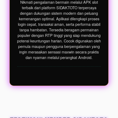
Nikmati pengalaman bermain melalui APK slot
terbaik dari platform SIDAKTOTO terpercaya
dengan dukungan sistem modern dan peluang
kemenangan optimal. Aplikasi dilengkapi proses
login cepat, transaksi aman, serta performa stabil
tanpa hambatan. Tersedia beragam permainan
populer dengan RTP tinggi yang siap mendukung
potensi keuntungan harian. Cocok digunakan oleh
pemula maupun pengguna berpengalaman yang
ingin merasakan sensasi maxwin secara praktis
dan nyaman melalui perangkat Android.