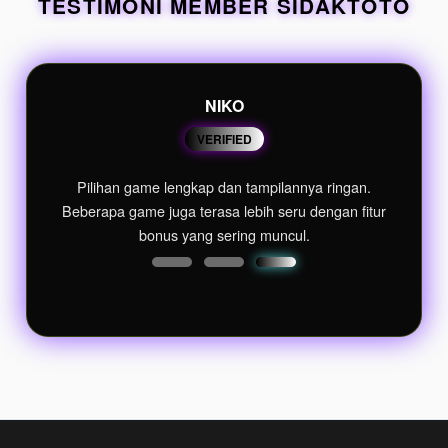
TESTIMONI MEMBER SIDAKTOTO
NIKO
VERIFIED
nya
Pilihan game lengkap dan tampilannya ringan.
Beberapa game juga terasa lebih seru dengan fitur
bonus yang sering muncul.