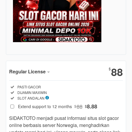
Show More
88
$
Regular License
Regular
Included:
PASTI GACOR
License
Included:
DIJAMIN MAXWIN
SELECTED
Included:
SLOT ANDALAN
88
$
88
8.88
Extend support to 12 months
$
$
Use, by
you or
SIDAKTOTO menjadi pusat informasi situs slot gacor
one
online berbasis server Norwegia, menghadirkan
client, in