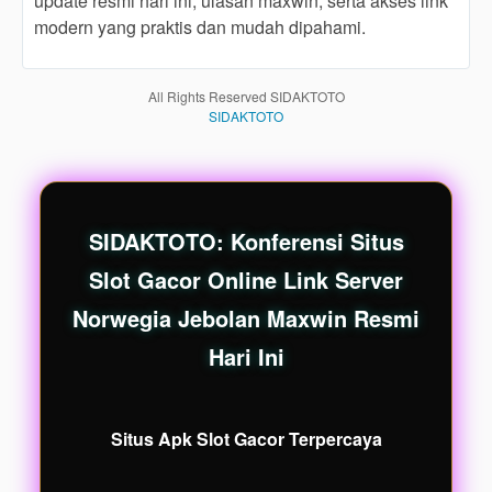
update resmi hari ini, ulasan maxwin, serta akses link
a single
modern yang praktis dan mudah dipahami.
end
product
which
All Rights Reserved SIDAKTOTO
end
SIDAKTOTO
users
are not
charged
for. The
total
SIDAKTOTO: Konferensi Situs
price
includes
Slot Gacor Online Link Server
the item
Norwegia Jebolan Maxwin Resmi
price
and a
Hari Ini
buyer
fee.
View
Situs Apk Slot Gacor Terpercaya
license
details