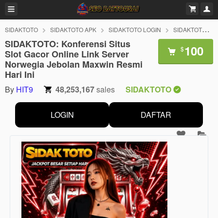
SIDAKTOTO
SIDAKTOTO APK
SIDAKTOTO LOGIN
SIDAKTOTO DAFTAR
SIDAKTOTO: Konferensi Situs
100
$
Slot Gacor Online Link Server
Norwegia Jebolan Maxwin Resmi
Hari Ini
By
HIT9
48,253,167
sales
SIDAKTOTO
LOGIN
DAFTAR