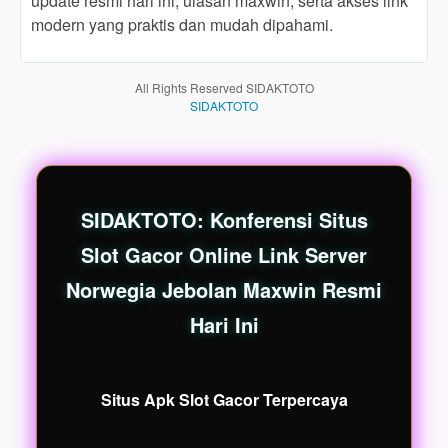
update resmi hari ini, ulasan maxwin, serta akses link
a single
modern yang praktis dan mudah dipahami.
end
product
which
All Rights Reserved SIDAKTOTO
end
SIDAKTOTO
users
are not
charged
for. The
total
SIDAKTOTO: Konferensi Situs
price
includes
Slot Gacor Online Link Server
the item
Norwegia Jebolan Maxwin Resmi
price
and a
Hari Ini
buyer
fee.
View
Situs Apk Slot Gacor Terpercaya
license
details