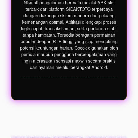
Nikmati pengalaman bermain melalui APK slot
terbaik dari platform SIDAKTOTO terpercaya
dengan dukungan sistem modern dan peluang
kemenangan optimal. Aplikasi dilengkapi proses
login cepat, transaksi aman, serta performa stabil
tanpa hambatan. Tersedia beragam permainan
populer dengan RTP tinggi yang siap mendukung
potensi keuntungan harian. Cocok digunakan oleh
pemula maupun pengguna berpengalaman yang
ingin merasakan sensasi maxwin secara praktis
dan nyaman melalui perangkat Android.