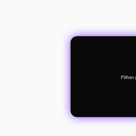
 tidak ribet. Jadi
Pilihan