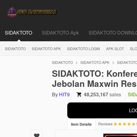
SIDAKTOTO
SIDAKTOTO Apk
SIDAKTOTO DOWNL
SIDAKTOTO
SIDAKTOTO APK
SIDAKTOTO LOGIN
APK SLOT
SL
SIDAKTOTO
SIDAKTOTO APK
SIDAKTOTO
SIDAKTOTO: Konferen
Jebolan Maxwin Resm
By
HIT9
48,253,167
sales
SI
LO
Reviews
Item Details