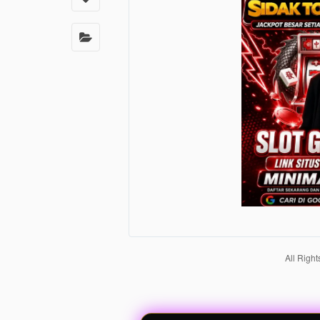
All Righ