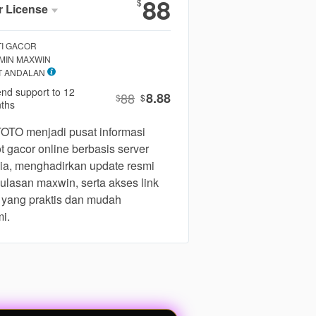
88
$
r License
88
ar License
$
SELECTED
ded:
TI GACOR
ded:
y you or one client, in a single end
AMIN MAXWIN
ded:
T ANDALAN
t which end users
are not
charged for.
tal price includes the item price and a
end support to 12
88
8.88
$
$
fee.
ths
TO menjadi pusat informasi
ot gacor online berbasis server
a, menghadirkan update resmi
, ulasan maxwin, serta akses link
yang praktis dan mudah
i.