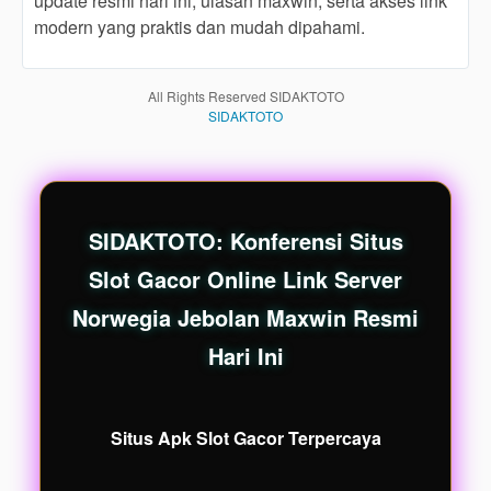
update resmi hari ini, ulasan maxwin, serta akses link
a single
modern yang praktis dan mudah dipahami.
end
product
which
All Rights Reserved SIDAKTOTO
end
SIDAKTOTO
users
are not
charged
for. The
total
SIDAKTOTO: Konferensi Situs
price
includes
Slot Gacor Online Link Server
the item
Norwegia Jebolan Maxwin Resmi
price
and a
Hari Ini
buyer
fee.
View
Situs Apk Slot Gacor Terpercaya
license
details