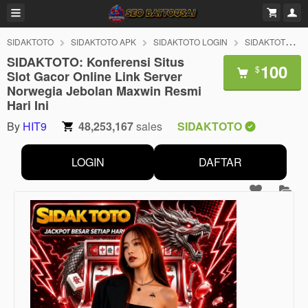
SIDAKTOTO
SIDAKTOTO APK
SIDAKTOTO LOGIN
SIDAKTOTO DAFTAR
SIDAKTOTO: Konferensi Situs
100
$
Slot Gacor Online Link Server
Norwegia Jebolan Maxwin Resmi
Hari Ini
By
HIT9
48,253,167
sales
SIDAKTOTO
LOGIN
DAFTAR