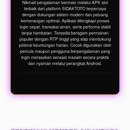
Nikmati pengalaman bermain melalui APK slot
terbaik dari platform SIDAKTOTO terpercaya
dengan dukungan sistem modern dan peluang
kemenangan optimal. Aplikasi dilengkapi proses
login cepat, transaksi aman, serta performa stabil
tanpa hambatan. Tersedia beragam permainan
populer dengan RTP tinggi yang siap mendukung
potensi keuntungan harian. Cocok digunakan oleh
pemula maupun pengguna berpengalaman yang
ingin merasakan sensasi maxwin secara praktis
dan nyaman melalui perangkat Android.