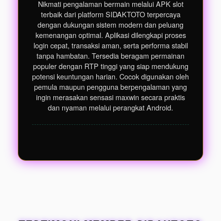
Nikmati pengalaman bermain melalui APK slot
terbaik dari platform SIDAKTOTO terpercaya
dengan dukungan sistem modern dan peluang
kemenangan optimal. Aplikasi dilengkapi proses
login cepat, transaksi aman, serta performa stabil
tanpa hambatan. Tersedia beragam permainan
populer dengan RTP tinggi yang siap mendukung
potensi keuntungan harian. Cocok digunakan oleh
pemula maupun pengguna berpengalaman yang
ingin merasakan sensasi maxwin secara praktis
dan nyaman melalui perangkat Android.