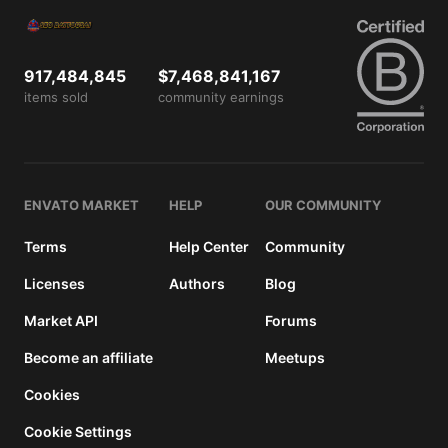
917,484,845
$7,468,841,167
items sold
community earnings
ENVATO MARKET
HELP
OUR COMMUNITY
Terms
Help Center
Community
Licenses
Authors
Blog
Market API
Forums
Become an affiliate
Meetups
Cookies
Cookie Settings