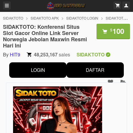
SIDAKTOTO
SIDAKTOTO APK
SIDAKTOTO LOGIN
SIDAKTOTO DAFTAR
SIDAKTOTO: Konferensi Situs
100
$
Slot Gacor Online Link Server
Norwegia Jebolan Maxwin Resmi
Hari Ini
By
HIT9
48,253,167
sales
SIDAKTOTO
LOGIN
DAFTAR