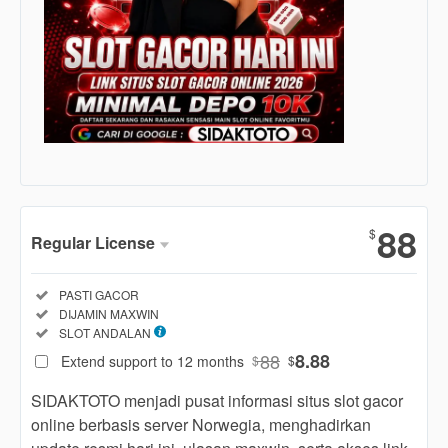
Show More
88
$
Regular License
Regular
Included:
PASTI GACOR
License
Included:
DIJAMIN MAXWIN
SELECTED
Included:
SLOT ANDALAN
88
$
88
8.88
Extend support to 12 months
$
$
Use, by
you or
SIDAKTOTO menjadi pusat informasi situs slot gacor
one
online berbasis server Norwegia, menghadirkan
client, in