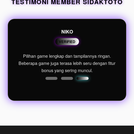
TESTIMONI MEMBER SIDAKTOTO
NIKO
VERIFIED
nya
Pilihan game lengkap dan tampilannya ringan.
Beberapa game juga terasa lebih seru dengan fitur
bonus yang sering muncul.