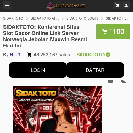
SIDAKTOTO
SIDAKTOTO APK
SIDAKTOTO LOGIN
SIDAKTOTO DAFTAR
SIDAKTOTO: Konferensi Situs
100
$
Slot Gacor Online Link Server
Norwegia Jebolan Maxwin Resmi
Hari Ini
By
HIT9
48,253,167
sales
SIDAKTOTO
LOGIN
DAFTAR