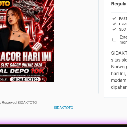
Regula
Regul
Inclu
PAS
Inclu
Use, b
DIJ
Inclu
SLO
produc
The to
Ext
buyer 
mon
SIDAKTO
View
situs sl
license
Norwegi
details
hari ini
modern 
dipaham
ts Reserved SIDAKTOTO
SIDAKTOTO