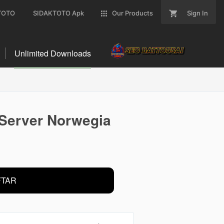
TOTO
SIDAKTOTO Apk
Our Products
Sign In
Unlimited Downloads
 Server Norwegia
FTAR