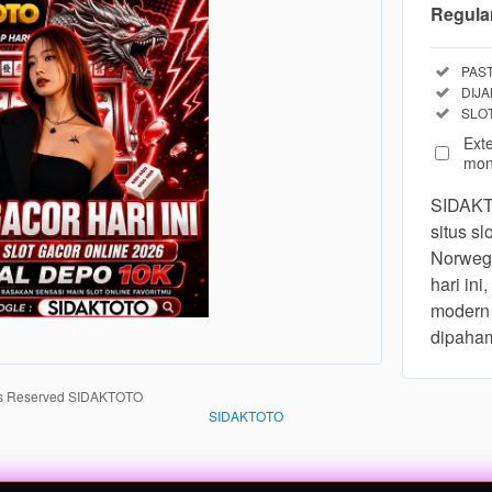
Regula
Regul
Inclu
PAS
Inclu
Use, b
DIJ
Inclu
SLO
produc
The to
Ext
buyer 
mon
SIDAKTO
View
situs sl
license
Norwegi
details
hari ini
modern 
dipaham
ts Reserved SIDAKTOTO
SIDAKTOTO