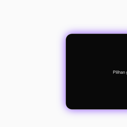
 tidak ribet. Jadi
Pilihan