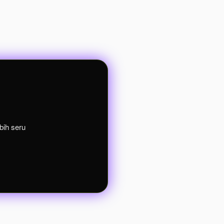
bih seru