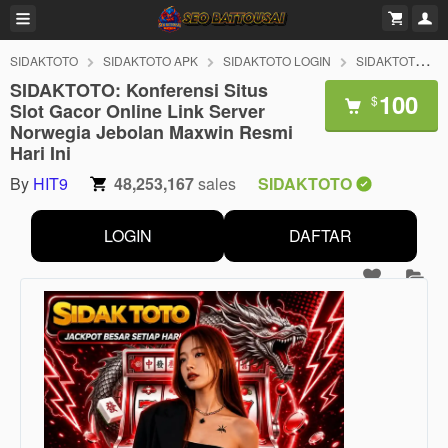
SIDAKTOTO
SIDAKTOTO APK
SIDAKTOTO LOGIN
SIDAKTOTO DAFTAR
SIDAKTOTO: Konferensi Situs
100
$
Slot Gacor Online Link Server
Norwegia Jebolan Maxwin Resmi
Hari Ini
By
HIT9
48,253,167
sales
SIDAKTOTO
LOGIN
DAFTAR