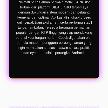
Nikmati pengalaman bermain melalui APK slot
terbaik dari platform SIDAKTOTO terpercaya
dengan dukungan sistem modern dan peluang
kemenangan optimal. Aplikasi dilengkapi proses
login cepat, transaksi aman, serta performa stabil
tanpa hambatan. Tersedia beragam permainan
populer dengan RTP tinggi yang siap mendukung
potensi keuntungan harian. Cocok digunakan oleh
pemula maupun pengguna berpengalaman yang
ingin merasakan sensasi maxwin secara praktis
dan nyaman melalui perangkat Android.