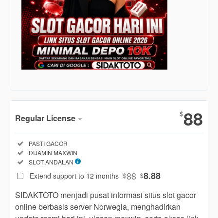
Show More
88
$
Regular License
Regular
Included:
PASTI GACOR
License
Included:
DIJAMIN MAXWIN
SELECTED
Included:
SLOT ANDALAN
88
$
88
8.88
Extend support to 12 months
$
$
Use, by
you or
SIDAKTOTO menjadi pusat informasi situs slot gacor
one
online berbasis server Norwegia, menghadirkan
client, in