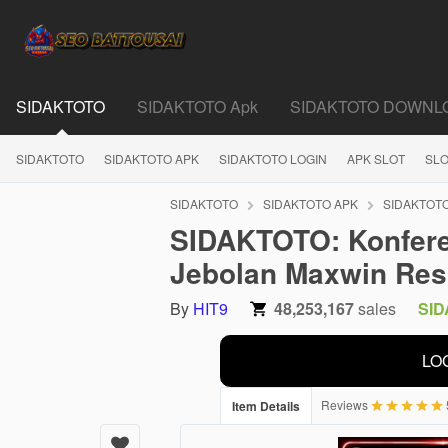
SIDAKTOTO
SIDAKTOTO Apk
SIDAKTOTO DOWNL
SIDAKTOTO
SIDAKTOTO APK
SIDAKTOTO LOGIN
APK SLOT
SL
SIDAKTOTO
SIDAKTOTO APK
SIDAKTOTO
SIDAKTOTO: Konferen
Jebolan Maxwin Resm
By
HIT9
48,253,167
sales
SI
LO
Reviews
Item Details