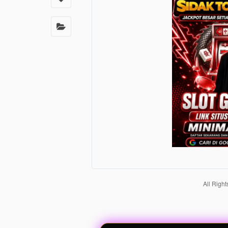
All Righ