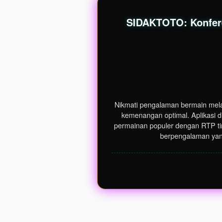
SIDAKTOTO: Konfere
Nikmati pengalaman bermain mela
kemenangan optimal. Aplikasi d
permainan populer dengan RTP ti
berpengalaman yang