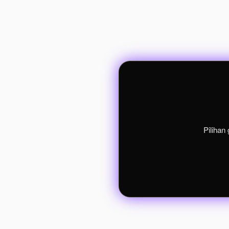
 tidak ribet. Jadi
Pilihan