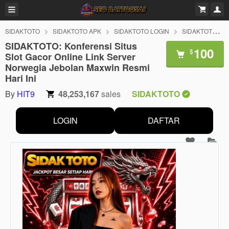
SIDAKTOTO
SIDAKTOTO APK
SIDAKTOTO LOGIN
SIDAKTOTO DAFTAR
SIDAKTOTO: Konferensi Situs
100
$
Slot Gacor Online Link Server
Norwegia Jebolan Maxwin Resmi
Hari Ini
By
HIT9
48,253,167
sales
SIDAKTOTO
LOGIN
DAFTAR