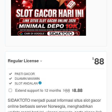
Show More
88
$
Regular License
Regular
Included:
PASTI GACOR
License
Included:
DIJAMIN MAXWIN
SELECTED
Included:
SLOT ANDALAN
88
$
88
8.88
Extend support to 12 months
$
$
Use, by
you or
SIDAKTOTO menjadi pusat informasi situs slot gacor
one
online berbasis server Norwegia, menghadirkan
client, in