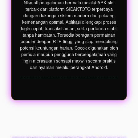
Nikmati pengalaman bermain melalui APK slot
terbaik dari platform SIDAKTOTO terpercaya
dengan dukungan sistem modern dan peluang
kemenangan optimal. Aplikasi dilengkapi proses
login cepat, transaksi aman, serta performa stabil
tanpa hambatan. Tersedia beragam permainan
populer dengan RTP tinggi yang siap mendukung
potensi keuntungan harian. Cocok digunakan oleh
pemula maupun pengguna berpengalaman yang
ingin merasakan sensasi maxwin secara praktis
dan nyaman melalui perangkat Android.