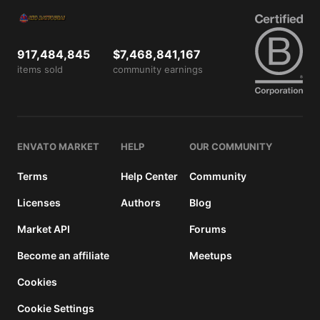
917,484,845
$7,468,841,167
items sold
community earnings
ENVATO MARKET
HELP
OUR COMMUNITY
Terms
Help Center
Community
Licenses
Authors
Blog
Market API
Forums
Become an affiliate
Meetups
Cookies
Cookie Settings