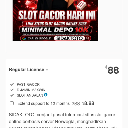
Show More
88
$
Regular License
Regular
Included:
PASTI GACOR
License
Included:
DIJAMIN MAXWIN
SELECTED
Included:
SLOT ANDALAN
88
$
88
8.88
Extend support to 12 months
$
$
Use, by
you or
SIDAKTOTO menjadi pusat informasi situs slot gacor
one
online berbasis server Norwegia, menghadirkan
client, in