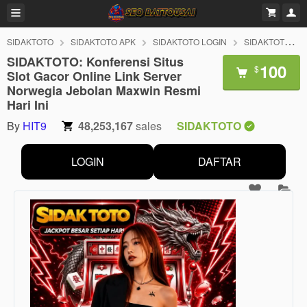
SIDAKTOTO
SIDAKTOTO APK
SIDAKTOTO LOGIN
SIDAKTOTO DAFTAR
SIDAKTOTO: Konferensi Situs
100
$
Slot Gacor Online Link Server
Norwegia Jebolan Maxwin Resmi
Hari Ini
By
HIT9
48,253,167
sales
SIDAKTOTO
LOGIN
DAFTAR