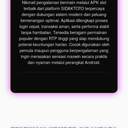
Nikmati pengalaman bermain melalui APK slot
terbaik dari platform SIDAKTOTO terpercaya
dengan dukungan sistem modern dan peluang
kemenangan optimal. Aplikasi dilengkapi proses
login cepat, transaksi aman, serta performa stabil
tanpa hambatan. Tersedia beragam permainan
populer dengan RTP tinggi yang siap mendukung
potensi keuntungan harian. Cocok digunakan oleh
pemula maupun pengguna berpengalaman yang
ingin merasakan sensasi maxwin secara praktis
dan nyaman melalui perangkat Android.