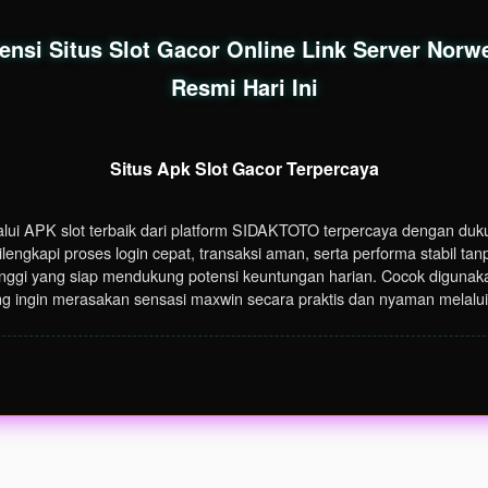
nsi Situs Slot Gacor Online Link Server Norw
Resmi Hari Ini
Situs Apk Slot Gacor Terpercaya
lui APK slot terbaik dari platform SIDAKTOTO terpercaya dengan du
ilengkapi proses login cepat, transaksi aman, serta performa stabil t
nggi yang siap mendukung potensi keuntungan harian. Cocok digun
 ingin merasakan sensasi maxwin secara praktis dan nyaman melalui