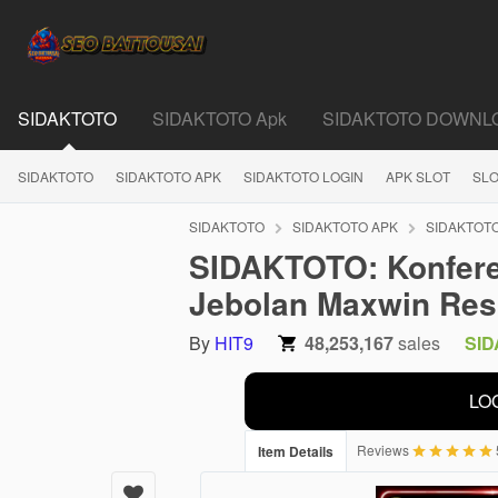
SIDAKTOTO
SIDAKTOTO Apk
SIDAKTOTO DOWNL
SIDAKTOTO
SIDAKTOTO APK
SIDAKTOTO LOGIN
APK SLOT
SL
SIDAKTOTO
SIDAKTOTO APK
SIDAKTOTO
SIDAKTOTO: Konferen
Jebolan Maxwin Resm
By
HIT9
48,253,167
sales
SI
LO
Reviews
Item Details