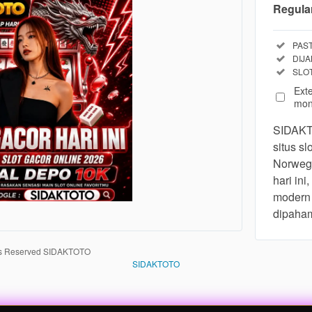
Regula
Regul
Inclu
PAS
Inclu
Use, b
DIJ
Inclu
SLO
produc
The to
Ext
buyer 
mon
SIDAKTO
View
situs sl
license
Norwegi
details
hari ini
modern 
dipaham
ts Reserved SIDAKTOTO
SIDAKTOTO