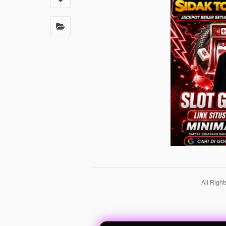
All Righ