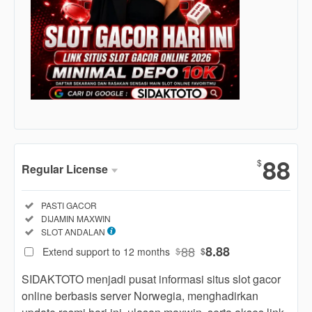
Show More
88
$
Regular License
Regular
Included:
PASTI GACOR
License
Included:
DIJAMIN MAXWIN
SELECTED
Included:
SLOT ANDALAN
88
$
88
8.88
Extend support to 12 months
$
$
Use, by
you or
SIDAKTOTO menjadi pusat informasi situs slot gacor
one
online berbasis server Norwegia, menghadirkan
client, in