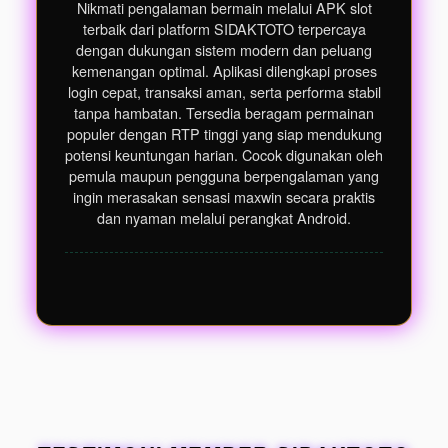
Nikmati pengalaman bermain melalui APK slot
terbaik dari platform SIDAKTOTO terpercaya
dengan dukungan sistem modern dan peluang
kemenangan optimal. Aplikasi dilengkapi proses
login cepat, transaksi aman, serta performa stabil
tanpa hambatan. Tersedia beragam permainan
populer dengan RTP tinggi yang siap mendukung
potensi keuntungan harian. Cocok digunakan oleh
pemula maupun pengguna berpengalaman yang
ingin merasakan sensasi maxwin secara praktis
dan nyaman melalui perangkat Android.