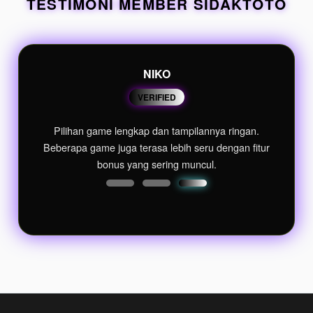
TESTIMONI MEMBER SIDAKTOTO
NIKO
VERIFIED
nya
Pilihan game lengkap dan tampilannya ringan.
Beberapa game juga terasa lebih seru dengan fitur
bonus yang sering muncul.