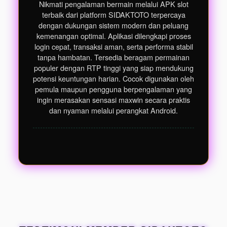
Nikmati pengalaman bermain melalui APK slot
terbaik dari platform SIDAKTOTO terpercaya
dengan dukungan sistem modern dan peluang
kemenangan optimal. Aplikasi dilengkapi proses
login cepat, transaksi aman, serta performa stabil
tanpa hambatan. Tersedia beragam permainan
populer dengan RTP tinggi yang siap mendukung
potensi keuntungan harian. Cocok digunakan oleh
pemula maupun pengguna berpengalaman yang
ingin merasakan sensasi maxwin secara praktis
dan nyaman melalui perangkat Android.