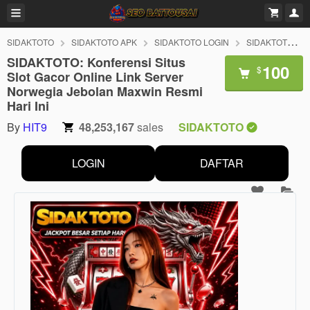
SIDAKTOTO
SIDAKTOTO APK
SIDAKTOTO LOGIN
SIDAKTOTO DAFTAR
SIDAKTOTO: Konferensi Situs
100
$
Slot Gacor Online Link Server
Norwegia Jebolan Maxwin Resmi
Hari Ini
By
HIT9
48,253,167
sales
SIDAKTOTO
LOGIN
DAFTAR