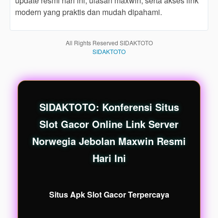
update resmi hari ini, ulasan maxwin, serta akses link
a single
modern yang praktis dan mudah dipahami.
end
product
which
All Rights Reserved SIDAKTOTO
end
SIDAKTOTO
users
are not
charged
for. The
total
SIDAKTOTO: Konferensi Situs
price
includes
Slot Gacor Online Link Server
the item
Norwegia Jebolan Maxwin Resmi
price
and a
Hari Ini
buyer
fee.
View
Situs Apk Slot Gacor Terpercaya
license
details