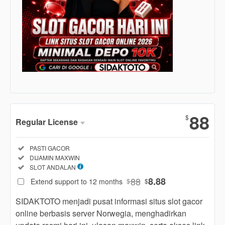
Show More
88
$
Regular License
Regular
Included:
PASTI GACOR
License
Included:
DIJAMIN MAXWIN
SELECTED
Included:
SLOT ANDALAN
88
$
88
8.88
Extend support to 12 months
$
$
Use, by
you or
SIDAKTOTO menjadi pusat informasi situs slot gacor
one
online berbasis server Norwegia, menghadirkan
client, in