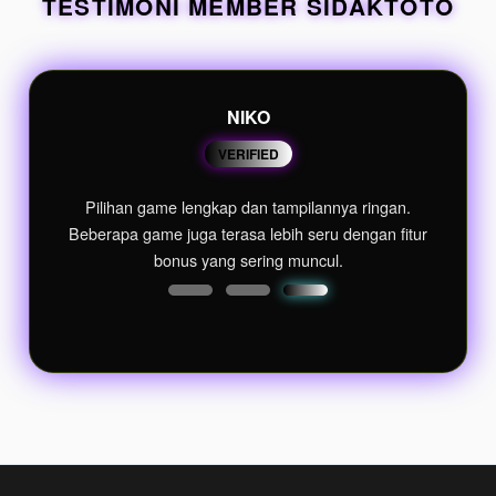
TESTIMONI MEMBER SIDAKTOTO
NIKO
VERIFIED
nya
Pilihan game lengkap dan tampilannya ringan.
Beberapa game juga terasa lebih seru dengan fitur
bonus yang sering muncul.