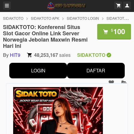
SIDAKTOTO
SIDAKTOTO APK
SIDAKTOTO LOGIN
SIDAKTOTO DAFTAR
SIDAKTOTO: Konferensi Situs
100
$
Slot Gacor Online Link Server
Norwegia Jebolan Maxwin Resmi
Hari Ini
By
HIT9
48,253,167
sales
SIDAKTOTO
LOGIN
DAFTAR