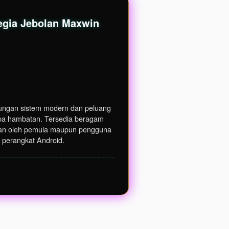
egia Jebolan Maxwin
kungan sistem modern dan peluang
anpa hambatan. Tersedia beragam
akan oleh pemula maupun pengguna
 perangkat Android.