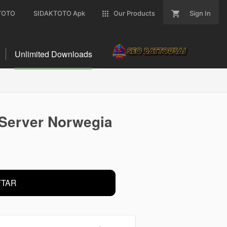
TOTO
SIDAKTOTO Apk
Our Products
Sign In
Unlimited Downloads
 Server Norwegia
FTAR