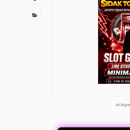
All Righ