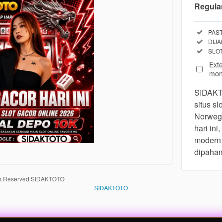
Regula
Regul
Inclu
PAS
Inclu
Use, b
DIJ
Inclu
SLO
produc
The to
Ext
buyer 
mon
SIDAKTO
View
situs sl
license
Norwegi
details
hari ini
modern 
dipaham
ts Reserved SIDAKTOTO
SIDAKTOTO