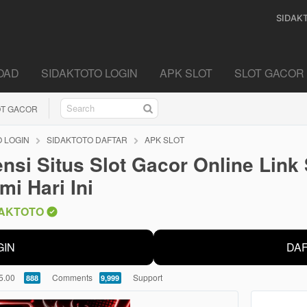
SIDAK
OAD
SIDAKTOTO LOGIN
APK SLOT
SLOT GACOR
Search
OT GACOR
 LOGIN
SIDAKTOTO DAFTAR
APK SLOT
si Situs Slot Gacor Online Link
i Hari Ini
DAKTOTO
GIN
DA
5.00
5.00
Comments
Support
888
9,999
stars