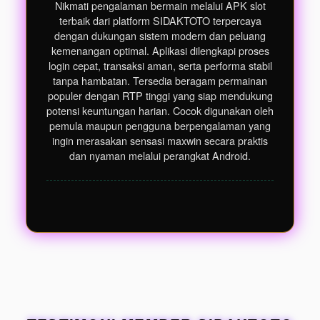
Nikmati pengalaman bermain melalui APK slot
terbaik dari platform SIDAKTOTO terpercaya
dengan dukungan sistem modern dan peluang
kemenangan optimal. Aplikasi dilengkapi proses
login cepat, transaksi aman, serta performa stabil
tanpa hambatan. Tersedia beragam permainan
populer dengan RTP tinggi yang siap mendukung
potensi keuntungan harian. Cocok digunakan oleh
pemula maupun pengguna berpengalaman yang
ingin merasakan sensasi maxwin secara praktis
dan nyaman melalui perangkat Android.