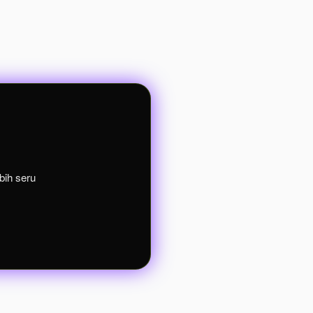
bih seru