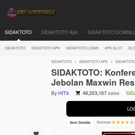
SIDAKTOTO
SIDAKTOTO Apk
SIDAKTOTO DOWNL
SIDAKTOTO
SIDAKTOTO APK
SIDAKTOTO LOGIN
APK SLOT
SL
SIDAKTOTO
SIDAKTOTO APK
SIDAKTOTO
SIDAKTOTO: Konferen
Jebolan Maxwin Resm
By
HIT9
48,253,167
sales
SI
LO
Reviews
Item Details