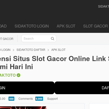
SIDAK
OAD
SIDAKTOTO LOGIN
APK SLOT
SLOT GACOR
Search
OT GACOR
 LOGIN
SIDAKTOTO DAFTAR
APK SLOT
si Situs Slot Gacor Online Link
i Hari Ini
DAKTOTO
GIN
DA
5.00
5.00
Comments
Support
888
9,999
stars