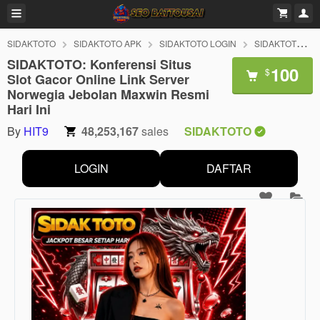
SIDAKTOTO
SIDAKTOTO APK
SIDAKTOTO LOGIN
SIDAKTOTO DAFTAR
SIDAKTOTO: Konferensi Situs
100
$
Slot Gacor Online Link Server
Norwegia Jebolan Maxwin Resmi
Hari Ini
By
HIT9
48,253,167
sales
SIDAKTOTO
LOGIN
DAFTAR