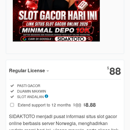
Show More
88
$
Regular License
Regular
Included:
PASTI GACOR
License
Included:
DIJAMIN MAXWIN
SELECTED
Included:
SLOT ANDALAN
88
$
88
8.88
Extend support to 12 months
$
$
Use, by
you or
SIDAKTOTO menjadi pusat informasi situs slot gacor
one
online berbasis server Norwegia, menghadirkan
client, in