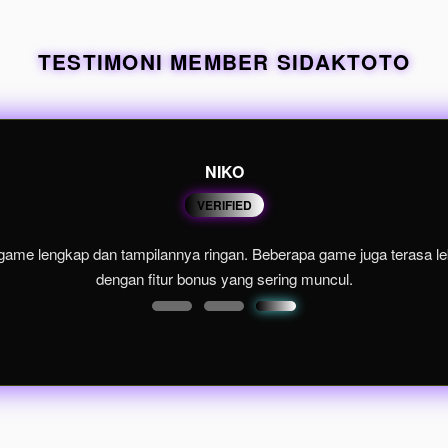
TESTIMONI MEMBER SIDAKTOTO
NIKO
VERIFIED
 game lengkap dan tampilannya ringan. Beberapa game juga terasa le
dengan fitur bonus yang sering muncul.