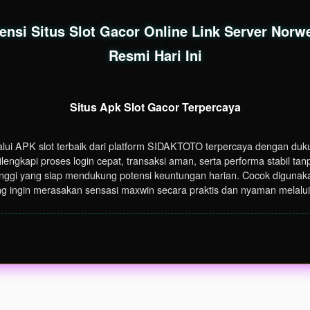
nsi Situs Slot Gacor Online Link Server Norw
Resmi Hari Ini
Situs Apk Slot Gacor Terpercaya
lui APK slot terbaik dari platform SIDAKTOTO terpercaya dengan du
ilengkapi proses login cepat, transaksi aman, serta performa stabil t
nggi yang siap mendukung potensi keuntungan harian. Cocok digun
 ingin merasakan sensasi maxwin secara praktis dan nyaman melalui