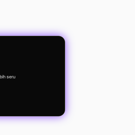
bih seru