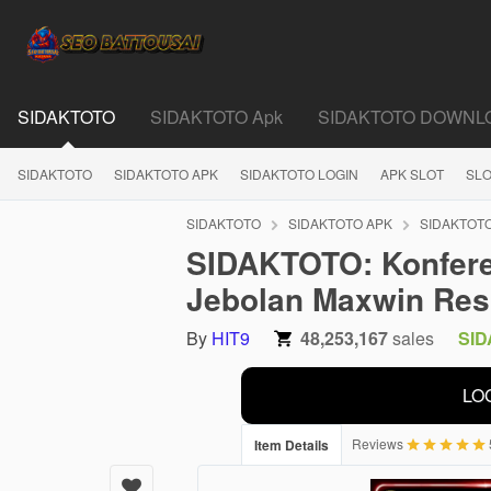
SIDAKTOTO
SIDAKTOTO Apk
SIDAKTOTO DOWNL
SIDAKTOTO
SIDAKTOTO APK
SIDAKTOTO LOGIN
APK SLOT
SL
SIDAKTOTO
SIDAKTOTO APK
SIDAKTOTO
SIDAKTOTO: Konferen
Jebolan Maxwin Resm
By
HIT9
48,253,167
sales
SI
LO
Reviews
Item Details