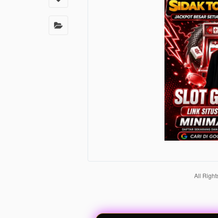
All Righ