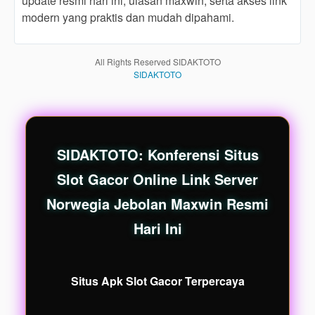
update resmi hari ini, ulasan maxwin, serta akses link
a single
modern yang praktis dan mudah dipahami.
end
product
which
All Rights Reserved SIDAKTOTO
end
SIDAKTOTO
users
are not
charged
for. The
total
SIDAKTOTO: Konferensi Situs
price
includes
Slot Gacor Online Link Server
the item
Norwegia Jebolan Maxwin Resmi
price
and a
Hari Ini
buyer
fee.
View
Situs Apk Slot Gacor Terpercaya
license
details