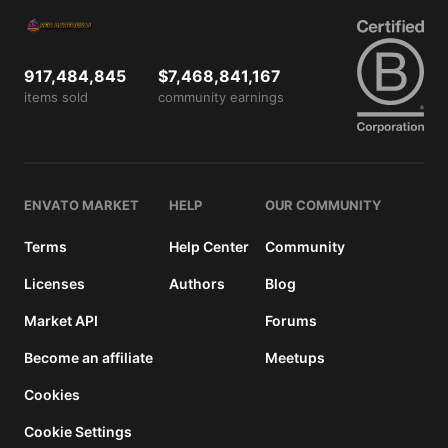
917,484,845
$7,468,841,167
items sold
community earnings
ENVATO MARKET
HELP
OUR COMMUNITY
Terms
Help Center
Community
Licenses
Authors
Blog
Market API
Forums
Become an affiliate
Meetups
Cookies
Cookie Settings