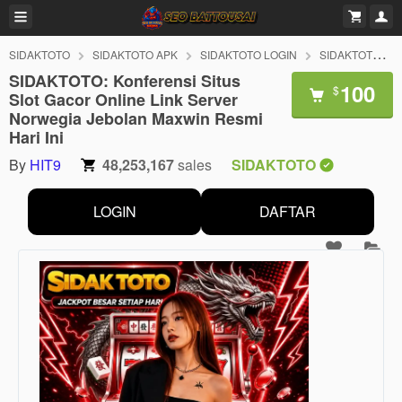
SIDAKTOTO
SIDAKTOTO APK
SIDAKTOTO LOGIN
SIDAKTOTO DAFTAR
SIDAKTOTO: Konferensi Situs
100
$
Slot Gacor Online Link Server
Norwegia Jebolan Maxwin Resmi
Hari Ini
By
HIT9
48,253,167
sales
SIDAKTOTO
LOGIN
DAFTAR