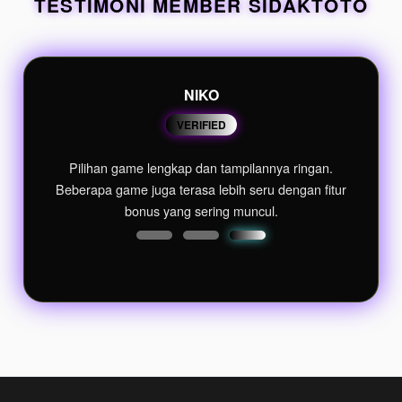
TESTIMONI MEMBER SIDAKTOTO
NIKO
VERIFIED
nya
Pilihan game lengkap dan tampilannya ringan.
Beberapa game juga terasa lebih seru dengan fitur
bonus yang sering muncul.