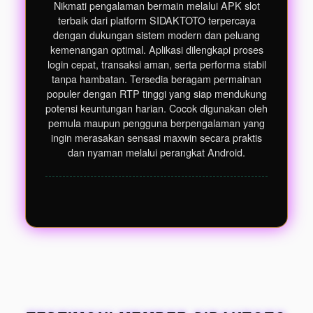
Nikmati pengalaman bermain melalui APK slot
terbaik dari platform SIDAKTOTO terpercaya
dengan dukungan sistem modern dan peluang
kemenangan optimal. Aplikasi dilengkapi proses
login cepat, transaksi aman, serta performa stabil
tanpa hambatan. Tersedia beragam permainan
populer dengan RTP tinggi yang siap mendukung
potensi keuntungan harian. Cocok digunakan oleh
pemula maupun pengguna berpengalaman yang
ingin merasakan sensasi maxwin secara praktis
dan nyaman melalui perangkat Android.