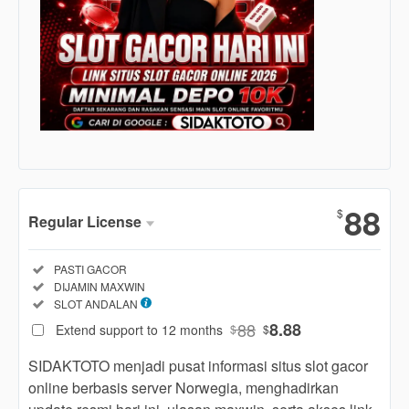
Show More
88
$
Regular License
Regular
Included:
PASTI GACOR
License
Included:
DIJAMIN MAXWIN
SELECTED
Included:
SLOT ANDALAN
88
$
88
8.88
Extend support to 12 months
$
$
Use, by
you or
SIDAKTOTO menjadi pusat informasi situs slot gacor
one
online berbasis server Norwegia, menghadirkan
client, in