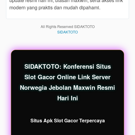
update resmi hari ini, ulasan maxwin, serta akses link
a single
modern yang praktis dan mudah dipahami.
end
product
which
All Rights Reserved SIDAKTOTO
end
SIDAKTOTO
users
are not
charged
for. The
total
SIDAKTOTO: Konferensi Situs
price
includes
Slot Gacor Online Link Server
the item
Norwegia Jebolan Maxwin Resmi
price
and a
Hari Ini
buyer
fee.
View
Situs Apk Slot Gacor Terpercaya
license
details