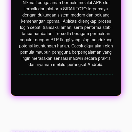
Nikmati pengalaman bermain melalui APK slot
terbaik dari platform SIDAKTOTO terpercaya
dengan dukungan sistem modern dan peluang
kemenangan optimal. Aplikasi dilengkapi proses
login cepat, transaksi aman, serta performa stabil
tanpa hambatan. Tersedia beragam permainan
populer dengan RTP tinggi yang siap mendukung
potensi keuntungan harian. Cocok digunakan oleh
pemula maupun pengguna berpengalaman yang
ingin merasakan sensasi maxwin secara praktis
dan nyaman melalui perangkat Android.