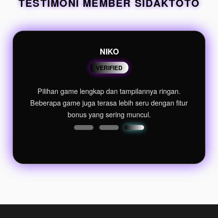
TESTIMONI MEMBER SIDAKTOTO
NIKO
VERIFIED
nya
Pilihan game lengkap dan tampilannya ringan.
Beberapa game juga terasa lebih seru dengan fitur
bonus yang sering muncul.