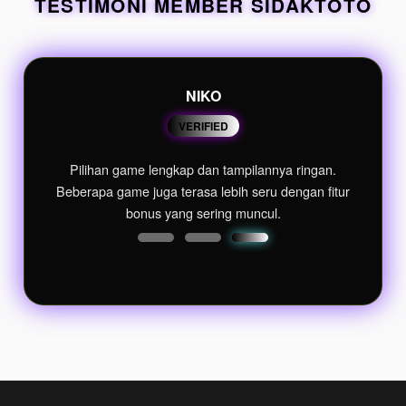
TESTIMONI MEMBER SIDAKTOTO
NIKO
VERIFIED
nya
Pilihan game lengkap dan tampilannya ringan.
Beberapa game juga terasa lebih seru dengan fitur
bonus yang sering muncul.