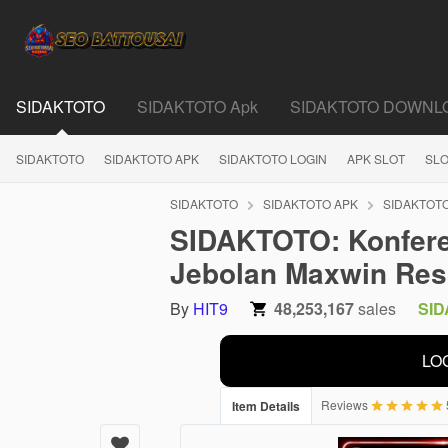
SIDAKTOTO
SIDAKTOTO Apk
SIDAKTOTO DOWNL
SIDAKTOTO
SIDAKTOTO APK
SIDAKTOTO LOGIN
APK SLOT
SL
SIDAKTOTO
SIDAKTOTO APK
SIDAKTOTO
SIDAKTOTO: Konferen
Jebolan Maxwin Resm
By
HIT9
48,253,167
sales
SI
LO
Reviews
Item Details