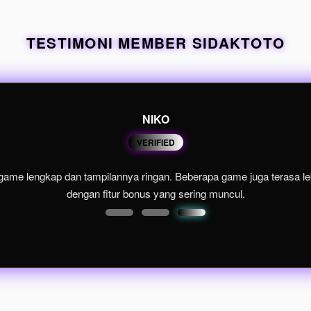
TESTIMONI MEMBER SIDAKTOTO
NIKO
VERIFIED
 game lengkap dan tampilannya ringan. Beberapa game juga terasa le
dengan fitur bonus yang sering muncul.