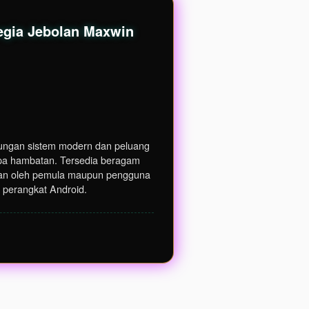
egia Jebolan Maxwin
kungan sistem modern dan peluang
anpa hambatan. Tersedia beragam
akan oleh pemula maupun pengguna
 perangkat Android.