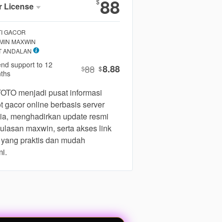
88
$
r License
88
ar License
$
SELECTED
ded:
TI GACOR
ded:
y you or one client, in a single end
AMIN MAXWIN
ded:
T ANDALAN
t which end users
are not
charged for.
tal price includes the item price and a
end support to 12
88
8.88
$
$
fee.
ths
TO menjadi pusat informasi
ot gacor online berbasis server
a, menghadirkan update resmi
, ulasan maxwin, serta akses link
yang praktis dan mudah
i.