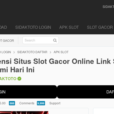
SIDAK
OAD
SIDAKTOTO LOGIN
APK SLOT
SLOT GACOR
Search
OT GACOR
 LOGIN
SIDAKTOTO DAFTAR
APK SLOT
si Situs Slot Gacor Online Link
i Hari Ini
DAKTOTO
GIN
DA
5.00
5.00
Comments
Support
888
9,999
stars