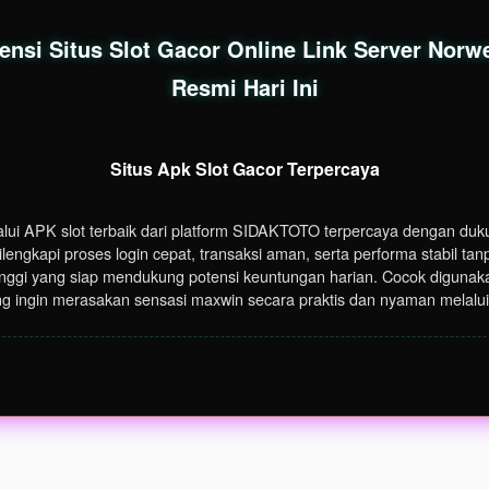
nsi Situs Slot Gacor Online Link Server Norw
Resmi Hari Ini
Situs Apk Slot Gacor Terpercaya
lui APK slot terbaik dari platform SIDAKTOTO terpercaya dengan du
ilengkapi proses login cepat, transaksi aman, serta performa stabil t
nggi yang siap mendukung potensi keuntungan harian. Cocok digun
 ingin merasakan sensasi maxwin secara praktis dan nyaman melalui