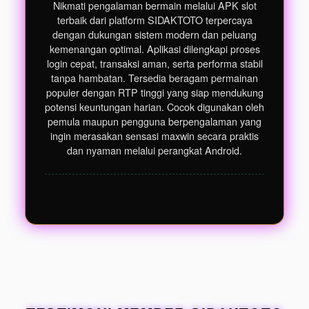
Nikmati pengalaman bermain melalui APK slot
terbaik dari platform SIDAKTOTO terpercaya
dengan dukungan sistem modern dan peluang
kemenangan optimal. Aplikasi dilengkapi proses
login cepat, transaksi aman, serta performa stabil
tanpa hambatan. Tersedia beragam permainan
populer dengan RTP tinggi yang siap mendukung
potensi keuntungan harian. Cocok digunakan oleh
pemula maupun pengguna berpengalaman yang
ingin merasakan sensasi maxwin secara praktis
dan nyaman melalui perangkat Android.