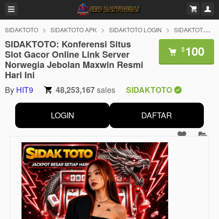
SIDAKTOTO
SIDAKTOTO APK
SIDAKTOTO LOGIN
SIDAKTOTO DAFTAR
SIDAKTOTO: Konferensi Situs
100
$
Slot Gacor Online Link Server
Norwegia Jebolan Maxwin Resmi
Hari Ini
By
HIT9
48,253,167
sales
SIDAKTOTO
LOGIN
DAFTAR