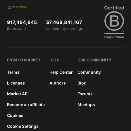
917,484,845
$7,468,841,167
items sold
community earnings
ENVATO MARKET
HELP
OUR COMMUNITY
Terms
Help Center
Community
Licenses
Authors
Blog
Market API
Forums
Become an affiliate
Meetups
Cookies
Cookie Settings