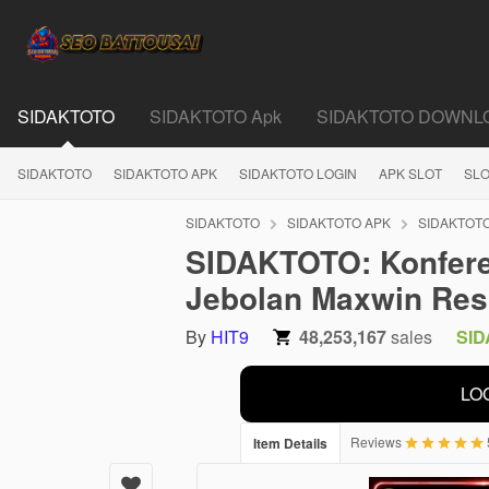
SIDAKTOTO
SIDAKTOTO Apk
SIDAKTOTO DOWNL
SIDAKTOTO
SIDAKTOTO APK
SIDAKTOTO LOGIN
APK SLOT
SL
SIDAKTOTO
SIDAKTOTO APK
SIDAKTOTO
SIDAKTOTO: Konferen
Jebolan Maxwin Resm
By
HIT9
48,253,167
sales
SI
LO
Reviews
Item Details