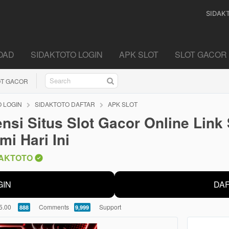
SIDAK
OAD
SIDAKTOTO LOGIN
APK SLOT
SLOT GACOR
Search
OT GACOR
 LOGIN
SIDAKTOTO DAFTAR
APK SLOT
si Situs Slot Gacor Online Link
i Hari Ini
DAKTOTO
GIN
DA
5.00
5.00
Comments
Support
888
9,999
stars