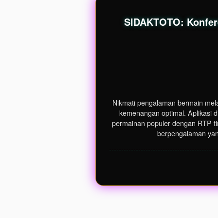
SIDAKTOTO: Konfere
Nikmati pengalaman bermain mela
kemenangan optimal. Aplikasi d
permainan populer dengan RTP ti
berpengalaman yang