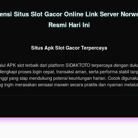
nsi Situs Slot Gacor Online Link Server Norw
Resmi Hari Ini
Situs Apk Slot Gacor Terpercaya
lui APK slot terbaik dari platform SIDAKTOTO terpercaya dengan du
ilengkapi proses login cepat, transaksi aman, serta performa stabil t
nggi yang siap mendukung potensi keuntungan harian. Cocok digun
 ingin merasakan sensasi maxwin secara praktis dan nyaman melalui