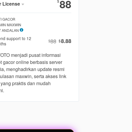
88
$
r License
88
ar License
$
SELECTED
ded:
TI GACOR
ded:
y you or one client, in a single end
AMIN MAXWIN
ded:
T ANDALAN
t which end users
are not
charged for.
tal price includes the item price and a
end support to 12
88
8.88
$
$
fee.
ths
TO menjadi pusat informasi
ot gacor online berbasis server
a, menghadirkan update resmi
, ulasan maxwin, serta akses link
yang praktis dan mudah
i.