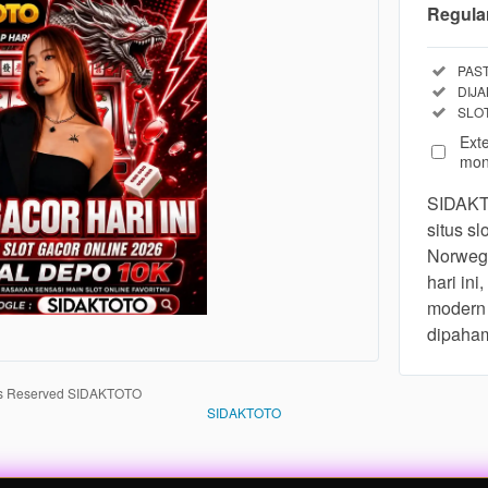
Regula
Regul
Inclu
PAS
Inclu
Use, b
DIJ
Inclu
SLO
produc
The to
Ext
buyer 
mon
SIDAKTO
View
situs sl
license
Norwegi
details
hari ini
modern 
dipaham
ts Reserved SIDAKTOTO
SIDAKTOTO