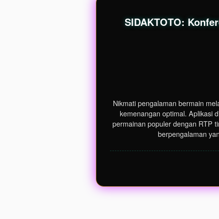
SIDAKTOTO: Konfere
Nikmati pengalaman bermain mela
kemenangan optimal. Aplikasi d
permainan populer dengan RTP ti
berpengalaman yang