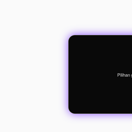
 tidak ribet. Jadi
Pilihan