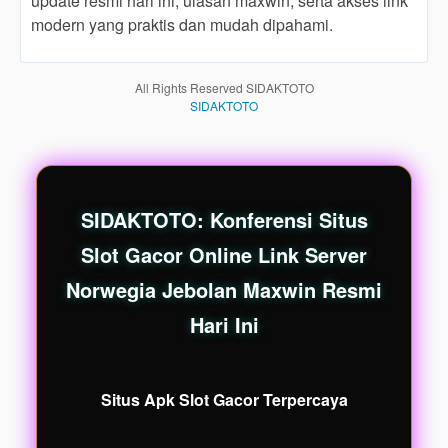
update resmi hari ini, ulasan maxwin, serta akses link
a single
modern yang praktis dan mudah dipahami.
end
product
which
All Rights Reserved SIDAKTOTO
end
SIDAKTOTO
users
are not
charged
for. The
total
SIDAKTOTO: Konferensi Situs
price
includes
Slot Gacor Online Link Server
the item
Norwegia Jebolan Maxwin Resmi
price
and a
Hari Ini
buyer
fee.
View
Situs Apk Slot Gacor Terpercaya
license
details