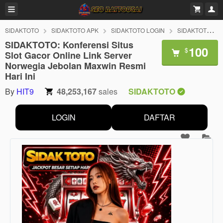
SIDAKTOTO
SIDAKTOTO APK
SIDAKTOTO LOGIN
SIDAKTOTO DAFTAR
SIDAKTOTO: Konferensi Situs
100
$
Slot Gacor Online Link Server
Norwegia Jebolan Maxwin Resmi
Hari Ini
By
HIT9
48,253,167
sales
SIDAKTOTO
LOGIN
DAFTAR